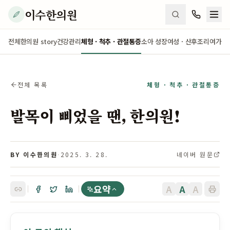
이수한의원
전체
한의원 story
건강관리
체형 · 척추 · 관절통증
소아 성장
여성 · 산후조리
여가 ·
전체 목록
체형 · 척추 · 관절통증
발목이 삐었을 땐, 한의원!
BY 이수한의원
·
2025. 3. 28.
네이버 원문
요약
A
A
A