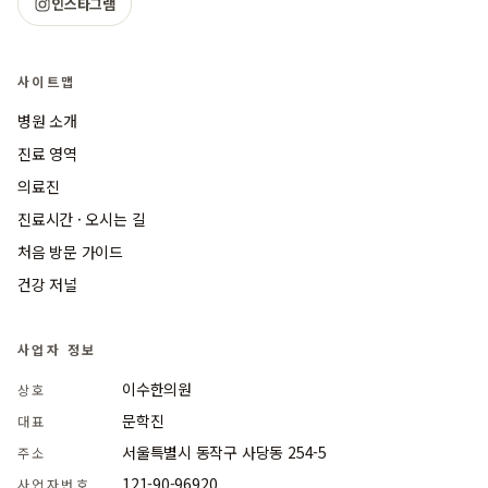
인스타그램
사이트맵
병원 소개
진료 영역
의료진
진료시간 · 오시는 길
처음 방문 가이드
건강 저널
사업자 정보
이수한의원
상호
문학진
대표
서울특별시 동작구 사당동 254-5
주소
121-90-96920
사업자번호